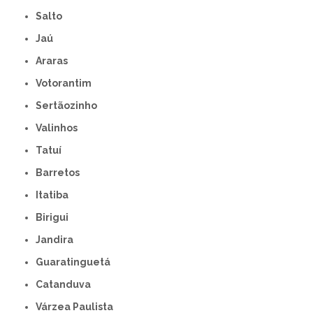
Salto
Jaú
Araras
Votorantim
Sertãozinho
Valinhos
Tatuí
Barretos
Itatiba
Birigui
Jandira
Guaratinguetá
Catanduva
Várzea Paulista