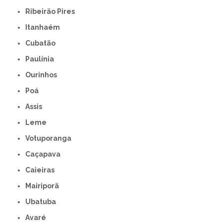
Ribeirão Pires
Itanhaém
Cubatão
Paulínia
Ourinhos
Poá
Assis
Leme
Votuporanga
Caçapava
Caieiras
Mairiporã
Ubatuba
Avaré