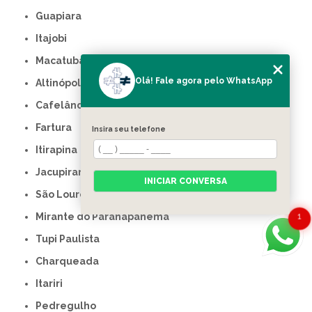
Guapiara
Itajobi
Macatuba
Olá! Fale agora pelo WhatsApp
Altinópolis
Cafelândia
Fartura
Insira seu telefone
Itirapina
Jacupiranga
INICIAR CONVERSA
São Lourenço da Serra
Mirante do Paranapanema
1
Tupi Paulista
Charqueada
Itariri
Pedregulho