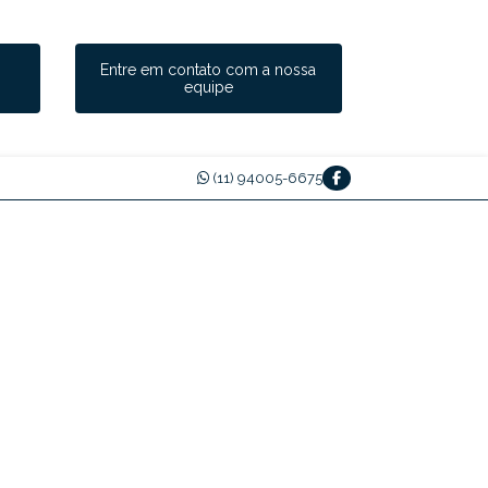
a
Entre em contato com a nossa
equipe
(11) 94005-6675