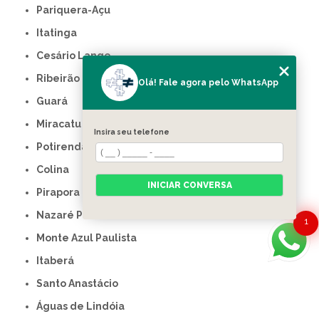
Pariquera-Açu
Itatinga
Cesário Lange
Ribeirão Branco
Olá! Fale agora pelo WhatsApp
Guará
Miracatu
Insira seu telefone
Potirendaba
Colina
INICIAR CONVERSA
Pirapora do Bom Jesus
Nazaré Paulista
1
Monte Azul Paulista
Itaberá
Santo Anastácio
Águas de Lindóia