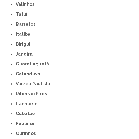
Valinhos
Tatuí
Barretos
Itatiba
Birigui
Jandira
Guaratinguetá
Catanduva
Várzea Paulista
Ribeirão Pires
Itanhaém
Cubatão
Paulínia
Ourinhos