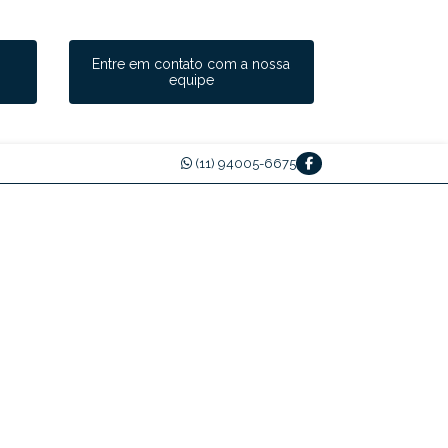
a
Entre em contato com a nossa
equipe
(11) 94005-6675