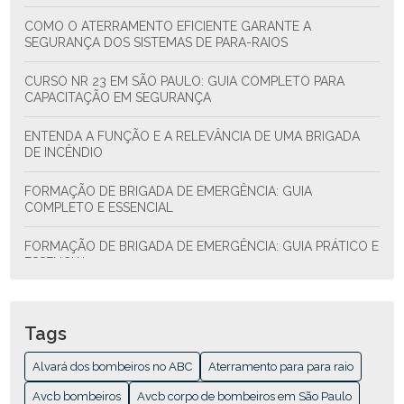
COMO O ATERRAMENTO EFICIENTE GARANTE A
SEGURANÇA DOS SISTEMAS DE PARA-RAIOS
CURSO NR 23 EM SÃO PAULO: GUIA COMPLETO PARA
CAPACITAÇÃO EM SEGURANÇA
ENTENDA A FUNÇÃO E A RELEVÂNCIA DE UMA BRIGADA
DE INCÊNDIO
FORMAÇÃO DE BRIGADA DE EMERGÊNCIA: GUIA
COMPLETO E ESSENCIAL
FORMAÇÃO DE BRIGADA DE EMERGÊNCIA: GUIA PRÁTICO E
ESSENCIAL
FORMAÇÃO DE BRIGADA DE INCÊNDIO: PASSO A PASSO
PARA GARANTIR A SEGURANÇA EFICAZ
Tags
GUIA COMPLETO PARA ENTENDER A EMISSÃO DO AVCB E
Alvará dos bombeiros no ABC
Aterramento para para raio
COMO FUNCIONA
Avcb bombeiros
Avcb corpo de bombeiros em São Paulo