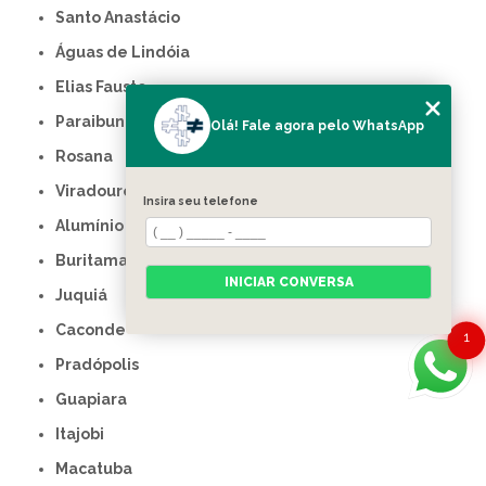
Santo Anastácio
Águas de Lindóia
Elias Fausto
Paraibuna
Olá! Fale agora pelo WhatsApp
Rosana
Viradouro
Insira seu telefone
Alumínio
Buritama
INICIAR CONVERSA
Juquiá
Caconde
1
Pradópolis
Guapiara
Itajobi
Macatuba