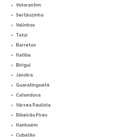
Votorantim
Sertãozinho
Valinhos
Tatuí
Barretos
Itatiba
Birigui
Jandira
Guaratinguetá
Catanduva
Várzea Paulista
Ribeirão Pires
Itanhaém
Cubatão